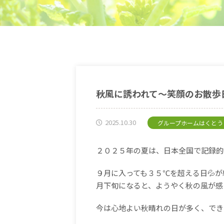
秋風に誘われて～笑顔のお散歩
2025.10.30
グループホームはくとう
２０２５年の夏は、日本全国で記録的
９月に入っても３５℃を超える日💦
月下旬になると、ようやく秋の風が感
今は心地よい秋晴れの日が多く、でき