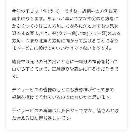
今年の干支は「午(うま)」ですね。歳徳神の方角は南
南東になります。ちょっと早いですが節分の恵方巻に
かぶりつくのはこの方角。ちなみに角と牙をもつ鬼を
退治する豆まきは、丑(ウシ＝角)と寅(トラ＝牙)のある
方角、つまり北東の方角に向かって投げることになり
ます。どこに投げてもいいわけではないようです。
歳徳神は元旦の日の出とともに一年分の福徳を持って
山から下りてきて、正月飾りや鏡餅に宿るのだそうで
す。
デイサービスの皆様のもとにも歳徳神がやってきて、
福徳を授けてくれているのではないかと思います。
デイサービスの再開は1月5日からですが、皆さんとま
た会える日が待ち遠しいです。