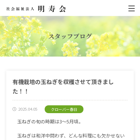
スタッフブログ
有機栽培の玉ねぎを収穫させて頂きまし
た！！
2025.04.05
クローバー春日
玉ねぎの旬の時期は
3
～5
月頃。
玉ねぎは和洋中問わず、どんな料理にも欠かせない