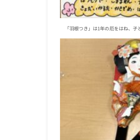
「羽根つき」は
1
年の厄をはね、子