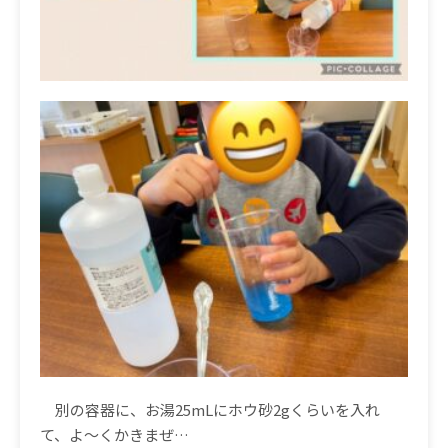
別の容器に、お湯
25mL
にホウ砂
2g
くらいを入れ
て、よ〜くかきまぜ
…