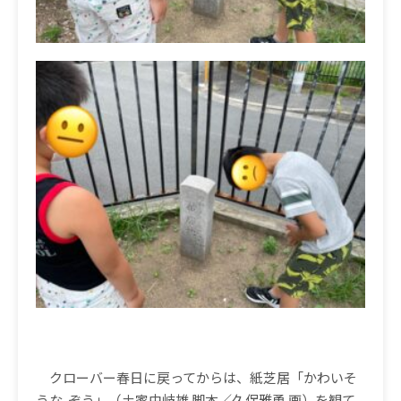
クローバー春日に戻ってからは、紙芝居「かわいそ
うな
ぞう」（土家由岐雄
脚本／久保雅勇
画）を観て