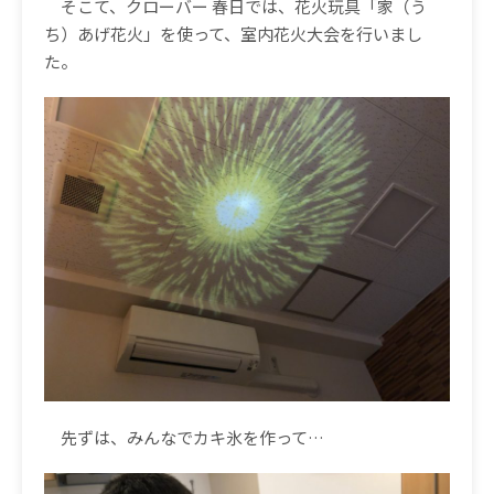
そこて、クローバー
春日では、花火玩具「家（う
ち）あげ花火」を使って、室内花火大会を行いまし
た。
先ずは、みんなでカキ氷を作って
…