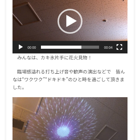
画
プ
レ
ー
ヤ
ー
00:00
00:04
みんなは、カキ氷片手に花火見物！
臨場感溢れる打ち上げ音や歓声の演出などで 皆ん
なは
“
ワクワク
”“
ドキドキ
”
のひと時を過ごして頂きま
した。