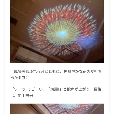
臨場感あふれる音とともに、色鮮やかな花火が打ち
あがる度に
「ワーッ
!
すごーい」「綺麗
!
」と歓声が上がり
…
最後
は、拍手喝采！