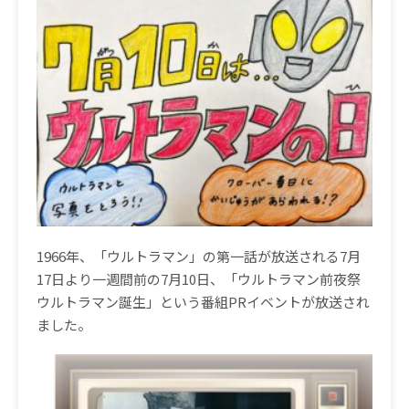
1966
年、「ウルトラマン」の第一話が放送される
7
月
17
日より一
週間前の
7
月
10
日、「ウルトラマン前夜祭
ウルトラマン誕生」という番組
PR
イベントが放送され
ました。