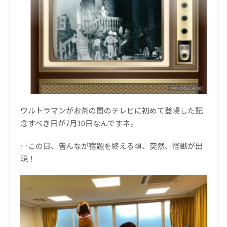
ウルトラマンがお茶の間のテレビに初めて登場した記
念すべき日が
7
月
10
日なんですネ。
…
この日、皆んなが宿題を終える頃、突然、怪獣が出
現！