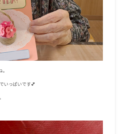
ね。
でいっぱいです💕
。