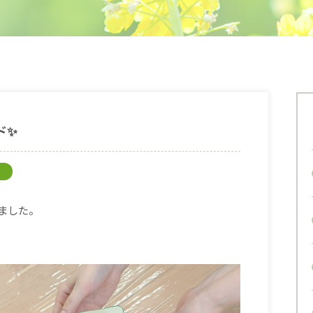
ド✨
しました。