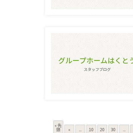
グループホームはくと
スタッフブログ
« 先
頭
«
...
10
20
30
...