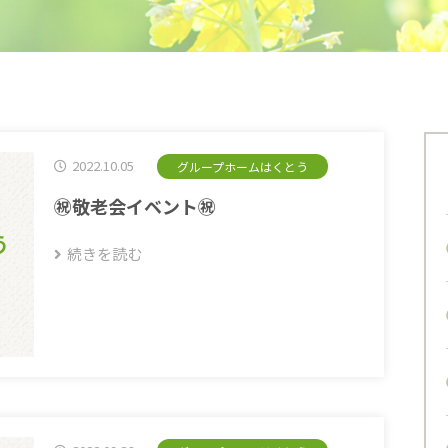
2022.10.05
グループホームはくとう
㊗敬老会イベント㊗
う
続きを読む