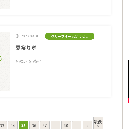
2022.08.01
グループホームはくとう
夏祭り🍨
う
続きを読む
最後
33
34
35
36
37
...
40
...
»
»