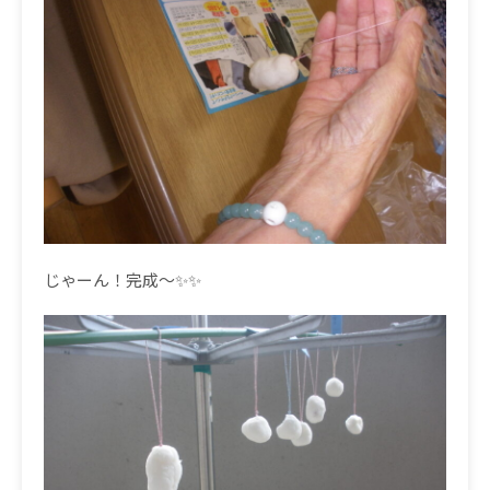
じゃーん！完成～✨✨