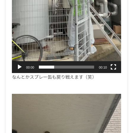
00:00
00:10
なんとかスプレー缶も戻り戦えます（笑）
動
画
プ
レ
ー