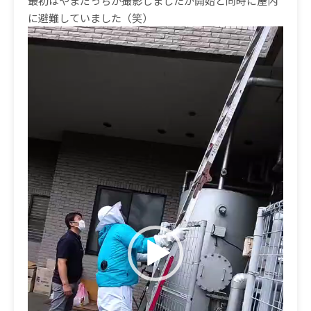
最初はやまだっちが撮影しましたが開始と同時に屋内
に避難していました（笑）
動
画
プ
レ
ー
ヤ
ー