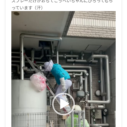
スプレーだけがおちてこうへいちゃんにひろってもら
っています（汗）
動
画
プ
レ
ー
ヤ
ー