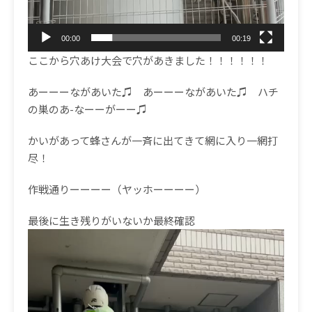
00:00
00:19
ここから穴あけ大会で穴があきました！！！！！！
あーーーながあいた♫ あーーーながあいた♫ ハチ
の巣のあ-なーーがーー♫
かいがあって蜂さんが一斉に出てきて網に入り一網打
尽！
作戦通りーーーー（ヤッホーーーー）
最後に生き残りがいないか最終確認
動
画
プ
レ
ー