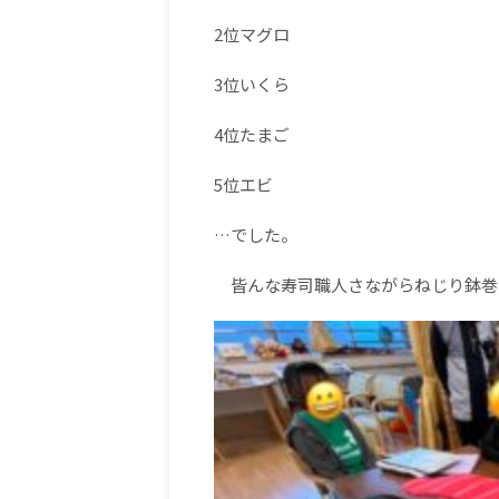
2
位マグロ
3
位いくら
4
位たまご
5
位エビ
…
でした。
皆んな寿司職人さながらねじり鉢巻