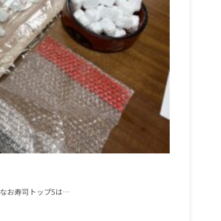
なお寿司トップ
5
は
…