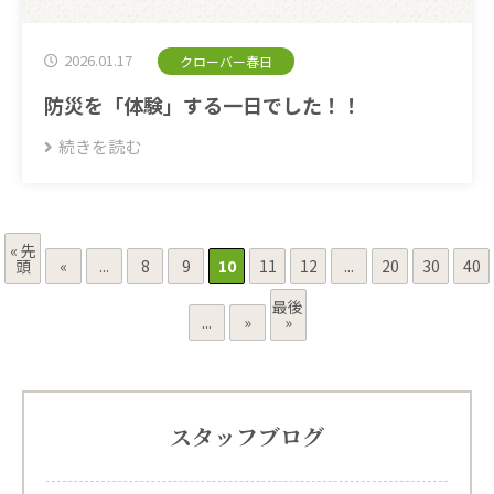
2026.01.17
クローバー春日
防災を「体験」する一日でした！！
続きを読む
« 先
頭
«
...
8
9
10
11
12
...
20
30
40
最後
...
»
»
スタッフブログ